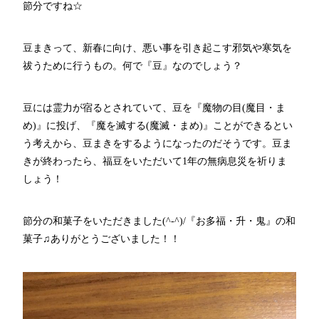
節分ですね☆
豆まきって、新春に向け、悪い事を引き起こす邪気や寒気を
祓うために行うもの。何で『豆』なのでしょう？
豆には霊力が宿るとされていて、豆を『魔物の目(魔目・ま
め)』に投げ、『魔を滅する(魔滅・まめ)』ことができるとい
う考えから、豆まきをするようになったのだそうです。豆ま
きが終わったら、福豆をいただいて1年の無病息災を祈りま
しょう！
節分の和菓子をいただきました(^-^)/『お多福・升・鬼』の和
菓子♫ありがとうございました！！