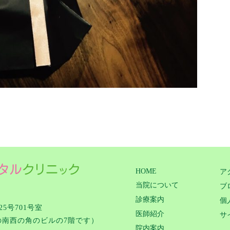
HOME
ア
当院について
ブ
診療案内
個
5号701号室
医師紹介
サ
の南西の角のビルの7階です）
院内案内