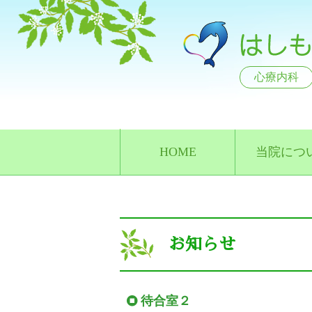
心療内科
HOME
当院につ
お知らせ
待合室２